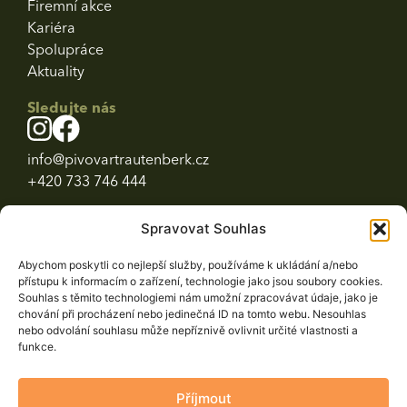
Firemní akce
Kariéra
Spolupráce
Aktuality
Sledujte nás
info@pivovartrautenberk.cz
+420 733 746 444
Spravovat Souhlas
Navštivte také
Abychom poskytli co nejlepší služby, používáme k ukládání a/nebo
přístupu k informacím o zařízení, technologie jako jsou soubory cookies.
Souhlas s těmito technologiemi nám umožní zpracovávat údaje, jako je
chování při procházení nebo jedinečná ID na tomto webu. Nesouhlas
nebo odvolání souhlasu může nepříznivě ovlivnit určité vlastnosti a
funkce.
Příjmout