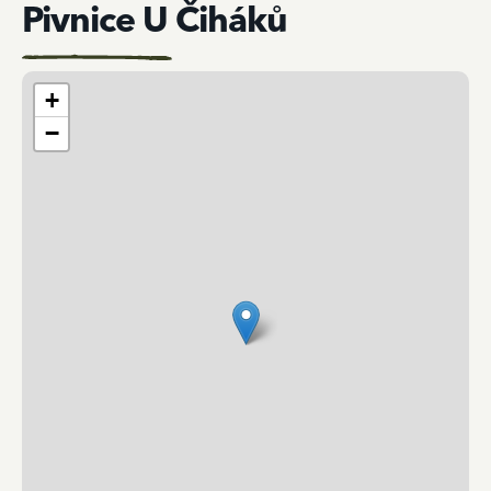
Pivnice U Čiháků
+
−