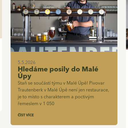
5.5.2026
Hledáme posily do Malé
Úpy
Staň se součástí týmu v Malé Úpě! Pivovar
Trautenberk v Malé Úpě není jen restaurace,
je to místo s charakterem a poctivým
řemeslem v 1 050
ČÍST VÍCE