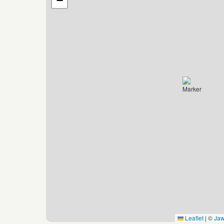
−
Leaflet
|
©
Ja