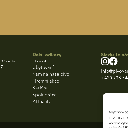
Další odkazy
Sledujte ná
rk, a.s.
Pivovar
87
Ubytování
info@pivovar
Kam na naše pivo
+420 733 74
Firemní akce
Kariéra
Spolupráce
Aktuality
Abychom pos
informacím o
technologie
jedinečná I