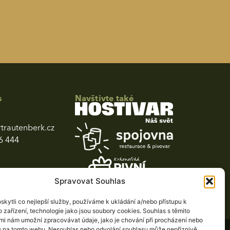
s
Navštivte také
trautenberk.cz
6 444
Spravovat Souhlas
kytli co nejlepší služby, používáme k ukládání a/nebo přístupu k
 zařízení, technologie jako jsou soubory cookies. Souhlas s těmito
mi nám umožní zpracovávat údaje, jako je chování při procházení nebo
D na tomto webu. Nesouhlas nebo odvolání souhlasu může nepříznivě