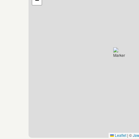
−
Leaflet
|
©
Ja